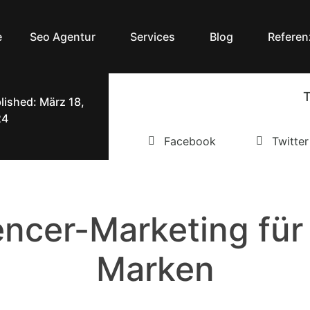
e
Seo Agentur
Services
Blog
Referen
T
lished: März 18,
24
Facebook
Twitter