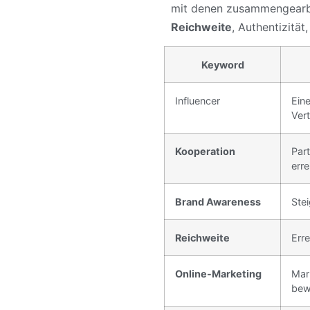
mit denen zusammengearbei
Reichweite
, Authentizität
Keyword
Influencer
Ein
Vert
Kooperation
Par
erre
Brand Awareness
Ste
Reichweite
Erre
Online-Marketing
Mar
bew