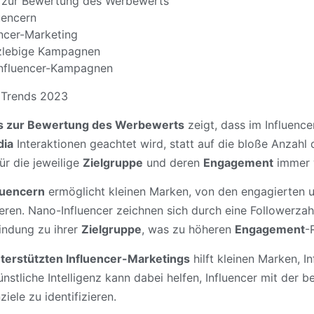
s zur Bewertung des Werbewerts
uencern
encer-Marketing
rzlebige Kampagnen
nfluencer-Kampagnen
es zur Bewertung des Werbewerts
zeigt, dass im Influenc
dia
Interaktionen geachtet wird, statt auf die bloße Anzahl 
ür die jeweilige
Zielgruppe
und deren
Engagement
immer w
luencern
ermöglicht kleinen Marken, von den engagierten u
tieren. Nano-Influencer zeichnen sich durch eine Followerzah
indung zu ihrer
Zielgruppe
, was zu höheren
Engagement
-
terstützten Influencer-Marketings
hilft kleinen Marken, I
ünstliche Intelligenz kann dabei helfen, Influencer mit der b
ele zu identifizieren.