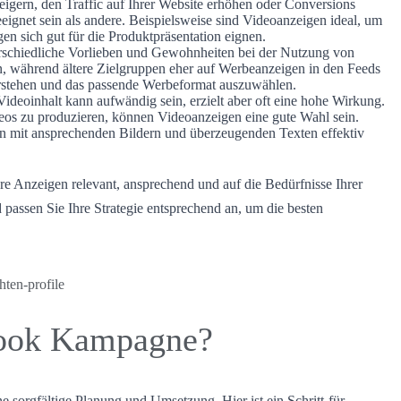
igern, den Traffic auf Ihrer Website erhöhen oder Conversions
ignet sein als andere. Beispielsweise sind Videoanzeigen ideal, um
n sich gut für die Produktpräsentation eignen.
rschiedliche Vorlieben und Gewohnheiten bei der Nutzung von
 während ältere Zielgruppen eher auf Werbeanzeigen in den Feeds
verstehen und das passende Werbeformat auszuwählen.
ideoinhalt kann aufwändig sein, erzielt aber oft eine hohe Wirkung.
os zu produzieren, können Videoanzeigen eine gute Wahl sein.
n mit ansprechenden Bildern und überzeugenden Texten effektiv
re Anzeigen relevant, ansprechend und auf die Bedürfnisse Ihrer
 passen Sie Ihre Strategie entsprechend an, um die besten
ebook Kampagne?
 sorgfältige Planung und Umsetzung. Hier ist ein Schritt-für-