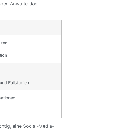
nnen Anwälte das
uten
tion
und Fallstudien
mationen
chtig, eine Social-Media-